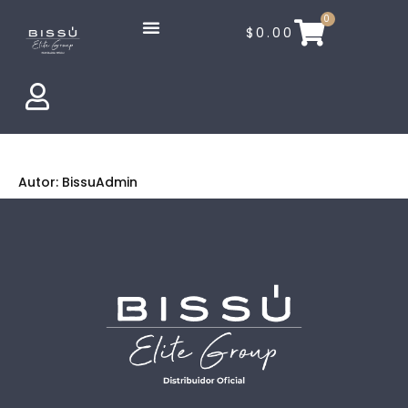
0
$
0.00
Autor:
BissuAdmin