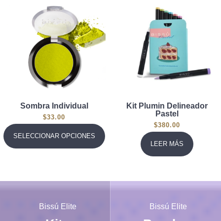
Sombra Individual
Kit Plumin Delineador
Pastel
$
33.00
$
380.00
SELECCIONAR OPCIONES
LEER MÁS
Bissú Elite
Bissú Elite