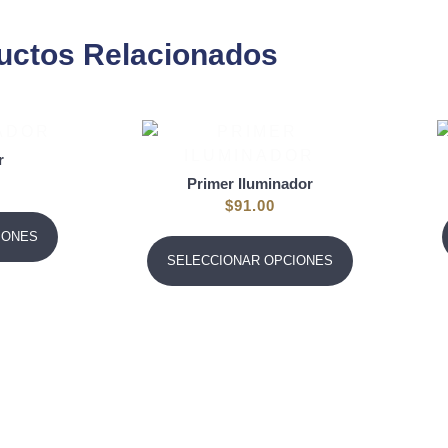
uctos Relacionados
r
Primer Iluminador
$
91.00
IONES
SELECCIONAR OPCIONES
Bissú Elite
Bissú Elite