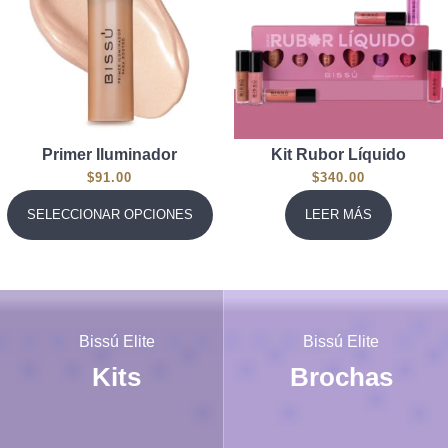
Primer Iluminador
Kit Rubor Líquido
$
91.00
$
340.00
SELECCIONAR OPCIONES
LEER MÁS
Bissú Elite
Bissú Elite
Kits
Brochas