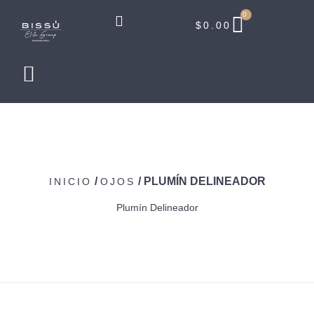
0
$
0.00
/
/ PLUMÍN DELINEADOR
INICIO
OJOS
Plumín Delineador