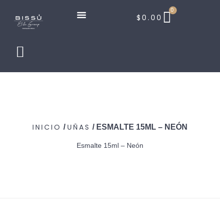
0
$
0.00
INICIO
UÑAS
/
/ ESMALTE 15ML – NEÓN
Esmalte 15ml – Neón