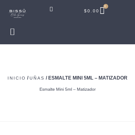
0
$
0.00
/
/ ESMALTE MINI 5ML – MATIZADOR
INICIO
UÑAS
Esmalte Mini 5ml – Matizador