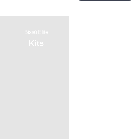
Bissú Elite
Bissú Elite
Kits
Brochas