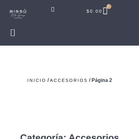
0
$
0.00
/
/ Página 2
INICIO
ACCESORIOS
Categoría: Accesorios