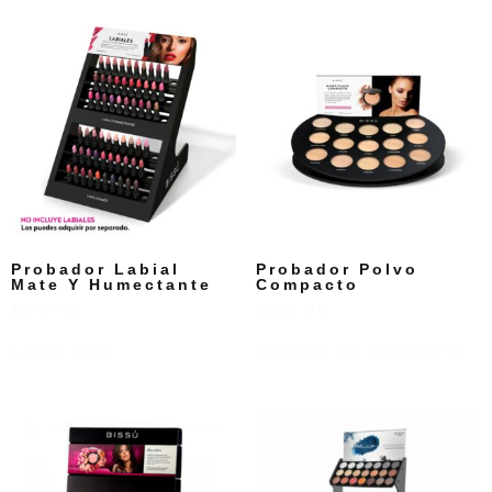
Probador Labial
Probador Polvo
Mate Y Humectante
Compacto
$
849.00
$
582.00
LEER MÁS
AÑADIR AL CARRITO