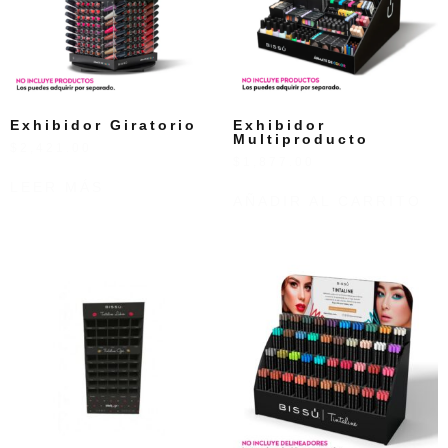
Exhibidor Giratorio
Exhibidor
Multiproducto
$
2,421.00
$
1,877.00
LEER MÁS
AÑADIR AL CARRITO