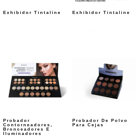
Exhibidor Tintaline
Exhibidor Tintaline
$
1,373.00
$
1,373.00
LEER MÁS
LEER MÁS
Probador
Probador De Polvo
Contorneadores,
Para Cejas
Bronceadores E
$
337.00
Iluminadores