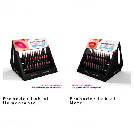
$
813.00
LEER MÁS
LEER MÁS
Probador Labial
Probador Labial
Humectante
Mate
$
647.00
$
735.00
LEER MÁS
LEER MÁS