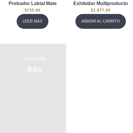
Probador Labial Mate
Exhibidor Multiproducto
$
735.00
$
1,877.00
LEER MÁS
AÑADIR AL CARRITO
Bissú Elite
Bissú Elite
Kits
Brochas