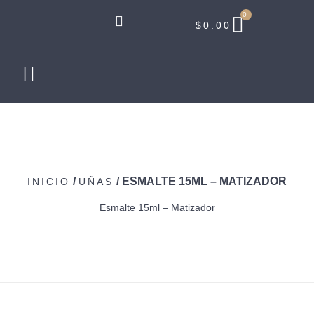
0
$
0.00
/
/ ESMALTE 15ML – MATIZADOR
INICIO
UÑAS
Esmalte 15ml – Matizador