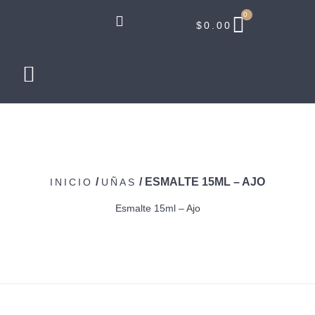
0
$
0.00
/
/ ESMALTE 15ML – AJO
INICIO
UÑAS
Esmalte 15ml – Ajo