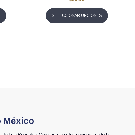
S
SELECCIONAR OPCIONES
o México
 toda la República Mexicana, haz tus pedidos con toda