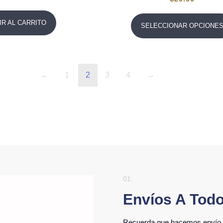
IR AL CARRITO
SELECCIONAR OPCIONE
←
1
2
3
4
→
01.
Envíos A Tod
Recuerda que hacemos envío a